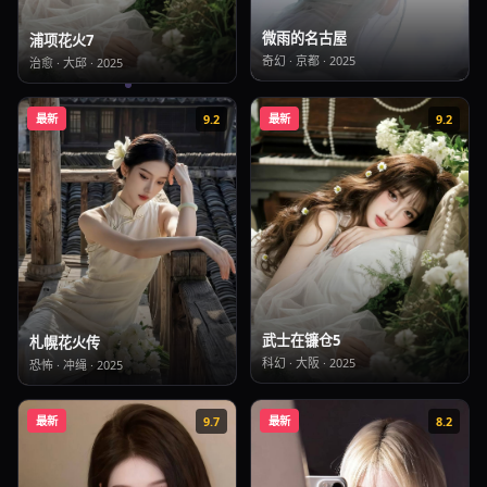
微雨的名古屋
浦项花火7
奇幻
·
京都
·
2025
治愈
·
大邱
·
2025
最新
9.2
最新
9.2
武士在镰仓5
札幌花火传
科幻
·
大阪
·
2025
恐怖
·
冲绳
·
2025
最新
9.7
最新
8.2