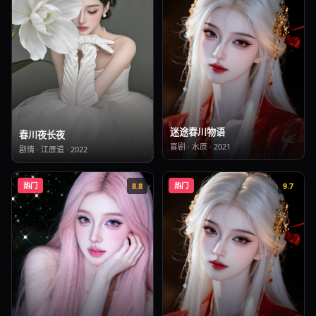
迷途春川物语
春川夜长夜
喜剧
·
水原
·
2021
剧情
·
江原道
·
2022
热门
8.8
热门
9.7