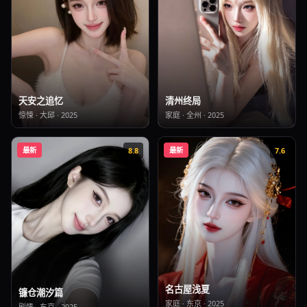
清州终局
天安之追忆
家庭
·
全州
·
2025
惊悚
·
大邱
·
2025
最新
8.8
最新
7.6
名古屋浅夏
镰仓潮汐篇
家庭
·
东京
·
2025
剧情
·
东京
·
2025