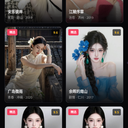
江陵序章
安东彼岸
治愈
·
济州
·
2019
家庭
·
蔚山
·
2019
精选
9.6
精选
9.6
余晖的南山
广岛微雨
剧情
·
仁川
·
2017
青春
·
冲绳
·
2020
精选
9.5
精选
9.5