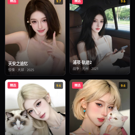
精选
9.7
精选
9.6
浦项·轨迹2
天安之追忆
战争
·
光州
·
2021
惊悚
·
大邱
·
2025
精选
9.6
精选
9.6