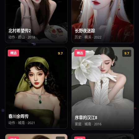
长野夜迷踪
北村希望传2
历史
·
横滨
·
2022
动作
·
蔚山
·
2018
精选
9.7
精选
9.7
春川余晖传
序章的汉江8
动作
·
城南
·
2021
家庭
·
城南
·
2016