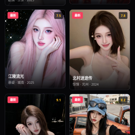
最新
7.5
最新
7.8
江陵流光
北村迷途传
悬疑
·
城南
·
2025
惊悚
·
光州
·
2024
最新
9.1
最新
8.2