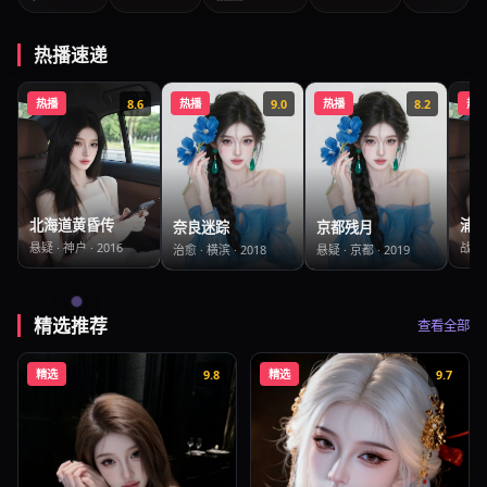
热播速递
热播
8.6
热播
9.0
热播
8.2
热
北海道黄昏传
浦项
奈良迷踪
京都残月
悬疑
·
神户
·
2016
战争
治愈
·
横滨
·
2018
悬疑
·
京都
·
2019
精选推荐
查看全部
精选
9.8
精选
9.7