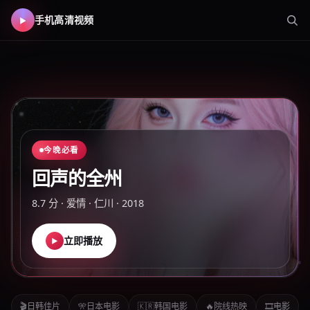
手机高清视频
手机高清视频
-
手机在线看片
今晚必看
回声的全州
8.7
分 ·
爱情
·
仁川
·
2018
立即播放
▶
🎬
日韩佳片
🎌
日本电影
🇰🇷
韩国电影
🔥
院线热映
🎞️
电影