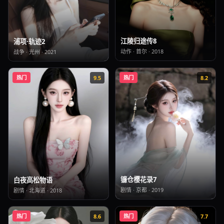
江陵归途传8
浦项·轨迹2
动作
·
首尔
·
2018
战争
·
光州
·
2021
热门
9.5
热门
8.2
镰仓樱花录7
白夜高松物语
剧情
·
京都
·
2019
剧情
·
北海道
·
2018
热门
8.6
热门
7.7