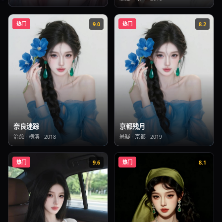
热门
9.0
热门
8.2
奈良迷踪
京都残月
治愈
·
横滨
·
2018
悬疑
·
京都
·
2019
热门
9.6
热门
8.1