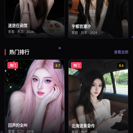
迷途在函馆
宇都宫潮汐
青春
·
东京
·
2024
家庭
·
日本
·
2024
热门排行
查看全部
热门
8.7
热门
8.6
回声的全州
北海道黄昏传
爱情
·
仁川
·
2018
悬疑
·
神户
·
2016