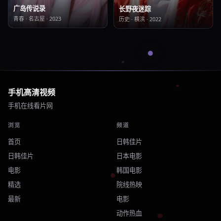
广岛传说录
长野夜迷踪
青春
·
名古屋
·
2023
历史
·
横滨
·
2022
手机高清视频
手机在线看片网
浏览
频道
首页
日韩佳片
日韩佳片
日本电影
电影
韩国电影
精选
院线热映
最新
电影
动作热血