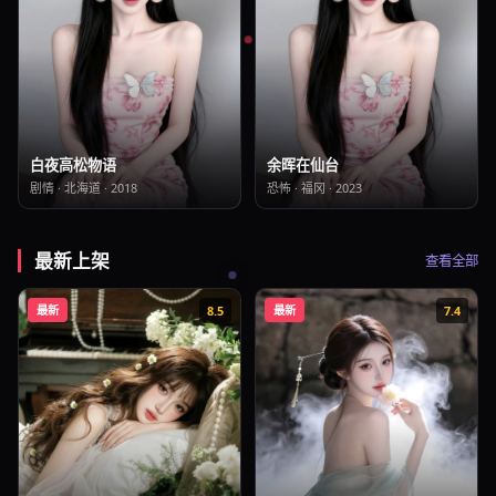
白夜高松物语
余晖在仙台
剧情
·
北海道
·
2018
恐怖
·
福冈
·
2023
最新上架
查看全部
最新
8.5
最新
7.4